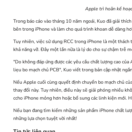
Apple trì hoãn kế hoạc
Trong báo cáo vào tháng 10 năm ngoái, Kuo đã giải thích
bên trong iPhone và làm cho quá trình khoan dễ dàng hơn
Tuy nhiên, việc sử dụng RCC trong iPhone là một thách t
khả năng vỡ. Đây một lần nữa là lý do cho sự chậm trễ mớ
"Do không đáp ứng được các yêu cầu chất lượng cao củ
liẹu bo mạch chủ PCB", Kuo viết trong bản cập nhật ngắ
Nếu Apple cuối cùng quyết định chuyển bo mạch chủ của 
thay đổi này. Tuy nhiên, điều này sẽ giải phóng nhiều k
ccho iPhone mỏng hơn hoặc bổ sung các linh kiện mới. Hã
Nếu bạn đang tìm kiếm những sản phẩm iPhone chất lượn
những lựa chọn tuyệt vời nhất!
Tin tức liên quan