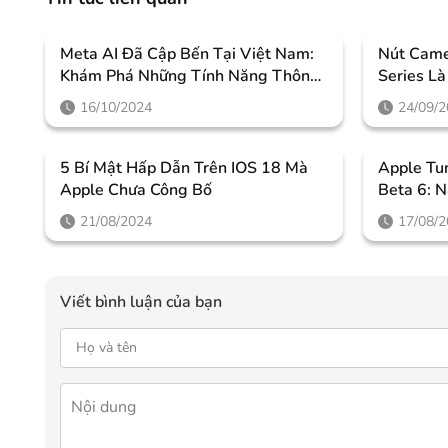
Meta AI Đã Cập Bến Tại Việt Nam:
Nút Came
Khám Phá Những Tính Năng Thông
Series L
Minh Giúp Người Dùng Nâng Tầm
Thế Nào
16/10/2024
24/09/
Trải Nghiệm
5 Bí Mật Hấp Dẫn Trên IOS 18 Mà
Apple Tu
Apple Chưa Công Bố
Beta 6: 
Loạt Tín
21/08/2024
17/08/
Viết bình luận của bạn