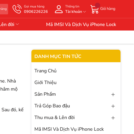
Gọi mua hàng
Thông tin
Giỏ hàng
 hàng
0906226226
Tài khoản
Lên đời
Mã IMSI Và Dịch Vụ iPhone Lock
DANH MỤC TIN TỨC
Trang Chủ
one. Nhà
Giới Thiệu
ời hâm mộ
Sản Phẩm
Trả Góp Bao đậu
. Sau đó, kế
Thu mua & Lên đời
Mã IMSI Và Dịch Vụ iPhone Lock