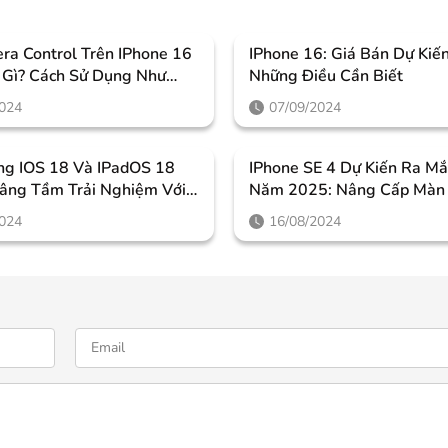
ra Control Trên IPhone 16
IPhone 16: Giá Bán Dự Kiế
à Gì? Cách Sử Dụng Như
Những Điều Cần Biết
?
2024
07/09/2024
ng IOS 18 Và IPadOS 18
IPhone SE 4 Dự Kiến Ra M
Nâng Tầm Trải Nghiệm Với
Năm 2025: Nâng Cấp Màn
h Năng Đột Phá Mới
OLED Và Tích Hợp Apple
2024
16/08/2024
Intelligence