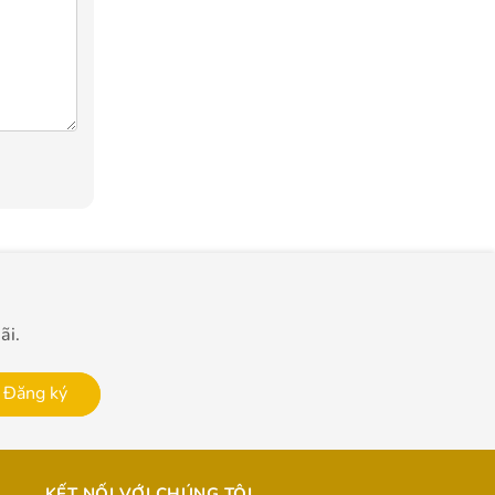
ãi.
Đăng ký
KẾT NỐI VỚI CHÚNG TÔI