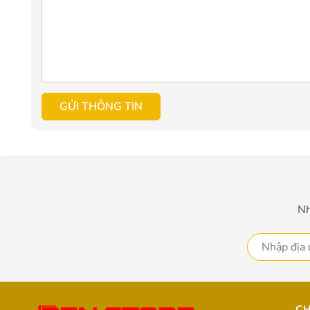
GỬI THÔNG TIN
Nh
CH