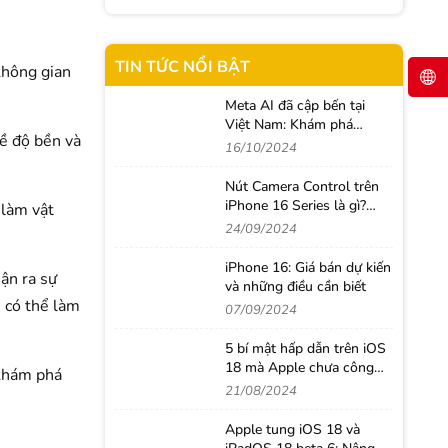
TIN TỨC NỔI BẬT
không gian
Meta AI đã cập bến tại
Việt Nam: Khám phá
về độ bền và
những tính năng thông
16/10/2024
minh giúp người dùng
nâng tầm trải nghiệm
Nút Camera Control trên
iPhone 16 Series là gì?
 làm vật
Cách sử dụng như thế
24/09/2024
nào?
iPhone 16: Giá bán dự kiến
ận ra sự
và những điều cần biết
e có thể làm
07/09/2024
5 bí mật hấp dẫn trên iOS
18 mà Apple chưa công
 khám phá
bố
21/08/2024
Apple tung iOS 18 và