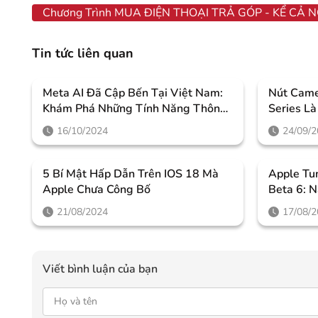
Chương Trình MUA ĐIỆN THOẠI TRẢ GÓP - KỂ CẢ 
Tin tức liên quan
Meta AI Đã Cập Bến Tại Việt Nam:
Nút Came
Khám Phá Những Tính Năng Thông
Series L
Minh Giúp Người Dùng Nâng Tầm
Thế Nào
16/10/2024
24/09/
Trải Nghiệm
5 Bí Mật Hấp Dẫn Trên IOS 18 Mà
Apple Tu
Apple Chưa Công Bố
Beta 6: 
Loạt Tín
21/08/2024
17/08/
Viết bình luận của bạn