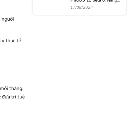
iPadOS 18 beta 6: Nâng
tầm trải nghiệm với loạt
17/08/2024
tính năng đột phá mới
ợ người
bị thực tế
 mỗi tháng.
đưa trí tuệ