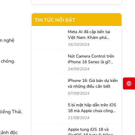
TIN TỨC NỔI BẬT
Meta AI đã cập bến tại
Việt Nam: Khám phá
án nghệ
những tính năng thông
16/10/2024
minh giúp người dùng
nâng tầm trải nghiệm
Nút Camera Control trên
 chóng.
iPhone 16 Series là gì?
Cách sử dụng như thế
24/09/2024
nào?
iPhone 16: Giá bán dự kiến
và những điều cần biết
07/09/2024
5 bí mật hấp dẫn trên iOS
18 mà Apple chưa công
tiếng Thái,
bố
21/08/2024
Apple tung iOS 18 và
cảnh độc