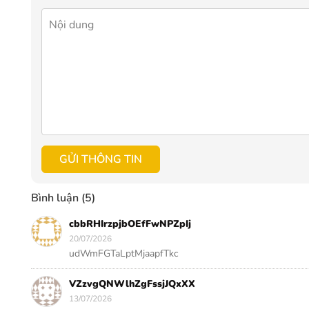
GỬI THÔNG TIN
Bình luận (5)
cbbRHIrzpjbOEfFwNPZpIj
20/07/2026
udWmFGTaLptMjaapfTkc
VZzvgQNWlhZgFssjJQxXX
13/07/2026