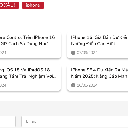
NỢ XẤU!
iphone
ra Control Trên IPhone 16
IPhone 16: Giá Bán Dự Kiế
à Gì? Cách Sử Dụng Như
Những Điều Cần Biết
?
2024
07/09/2024
ng IOS 18 Và IPadOS 18
IPhone SE 4 Dự Kiến Ra M
Nâng Tầm Trải Nghiệm Với
Năm 2025: Nâng Cấp Màn
h Năng Đột Phá Mới
OLED Và Tích Hợp Apple
2024
16/08/2024
Intelligence