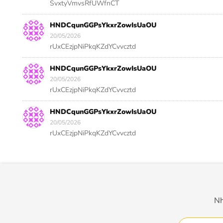
SvxtyVmvsRfUWfnCT
HNDCqunGGPsYkxrZowIsUaOU
20/05/2026
rUxCEzjpNiPkqKZdYCvvcztd
HNDCqunGGPsYkxrZowIsUaOU
20/05/2026
rUxCEzjpNiPkqKZdYCvvcztd
HNDCqunGGPsYkxrZowIsUaOU
20/05/2026
rUxCEzjpNiPkqKZdYCvvcztd
Nh