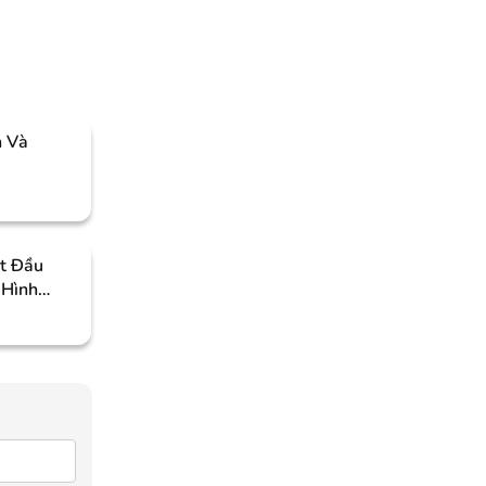
n Và
ắt Đầu
 Hình