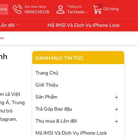
Gọi mua hàng
Thông tin
Giỏ hàng
 hàng
0906226226
Tài khoản
Lên đời
Mã IMSI Và Dịch Vụ iPhone Lock
ệm
nh
DANH MỤC TIN TỨC
Trang Chủ
Giới Thiệu
m cả Việt
Sản Phẩm
ng Á, Trung
Trả Góp Bao đậu
hư trò
stagram,
Thu mua & Lên đời
Mã IMSI Và Dịch Vụ iPhone Lock