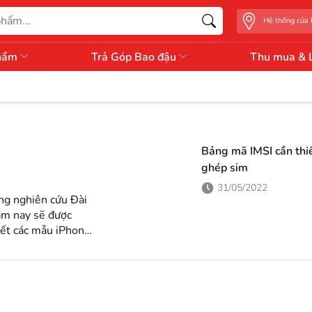
Hệ thống cửa
hẩm
Trả Góp Bao đậu
Thu mua & 
Bảng mã IMSI cần thiế
ghép sim
31/05/2022
ng nghiên cứu Đài
ăm nay sẽ được
ết các mẫu iPhone
 kiệm điện hơn
hone 14 Max tiêu
RAM LPDDR4X. Nếu báo cáo được...