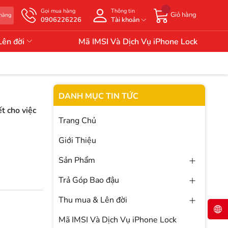
Gọi mua hàng
Thông tin
Giỏ hàng
 hàng
0906226226
Tài khoản
Lên đời
Mã IMSI Và Dịch Vụ iPhone Lock
DANH MỤC TIN TỨC
t cho việc
Trang Chủ
Giới Thiệu
Sản Phẩm
Trả Góp Bao đậu
Thu mua & Lên đời
Mã IMSI Và Dịch Vụ iPhone Lock