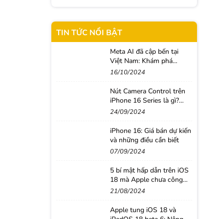
TIN TỨC NỔI BẬT
Meta AI đã cập bến tại
Việt Nam: Khám phá
những tính năng thông
16/10/2024
minh giúp người dùng
nâng tầm trải nghiệm
Nút Camera Control trên
iPhone 16 Series là gì?
Cách sử dụng như thế
24/09/2024
nào?
iPhone 16: Giá bán dự kiến
và những điều cần biết
07/09/2024
5 bí mật hấp dẫn trên iOS
18 mà Apple chưa công
bố
21/08/2024
Apple tung iOS 18 và