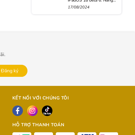
iPadOS 18 beta 6: Nâng
tầm trải nghiệm với loạt
17/08/2024
tính năng đột phá mới
ãi.
Đăng ký
KẾT NỐI VỚI CHÚNG TÔI
HỖ TRỢ THANH TOÁN