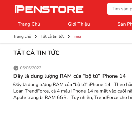
Trang Chủ
Giới Thiệu
Sản P
Trang chủ
Tất cả tin tức
imsi
TẤT CẢ TIN TỨC
05/06/2022
Đây là dung lượng RAM của “bộ tứ” iPhone 14
Đây là dung lượng RAM của “bộ tứ” iPhone 14 Theo hã
Loan TrendForce, cả 4 mẫu iPhone 14 ra mắt vào cuối n
Apple trang bị RAM 6GB. Tuy nhiên, TrendForce cho bi
14 Pro sẽ được nâng cấp lên loại RAM nhanh hơn và tiết
được gọi là LPDDR5, trong khi các mẫu iPhone 14 và iP
chuẩn dự kiến ​​sẽ gắn bó với 