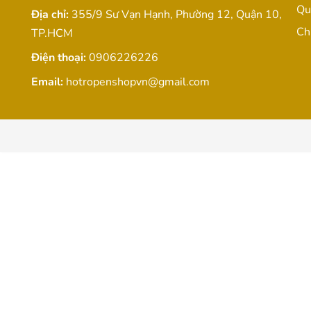
Qu
Địa chỉ:
355/9 Sư Vạn Hạnh, Phường 12, Quận 10,
Ch
TP.HCM
Điện thoại:
0906226226
Email:
hotropenshopvn@gmail.com