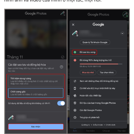
hình ảnh và video của mình ở mọi lúc, mọi nơi.