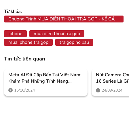
Từ khóa:
Chương Trình MUA ĐIỆN THOẠI TRẢ GÓP - KỂ CẢ
NỢ XẤU!
iphone
mua dien thoai tra gop
mua iphone tra gop
tra gop no xau
Tin tức liên quan
Meta AI Đã Cập Bến Tại Việt Nam:
Nút Camera Con
Khám Phá Những Tính Năng
16 Series Là G
Thông Minh Giúp Người Dùng
Như Thế Nào?
16/10/2024
24/09/2024
Nâng Tầm Trải Nghiệm