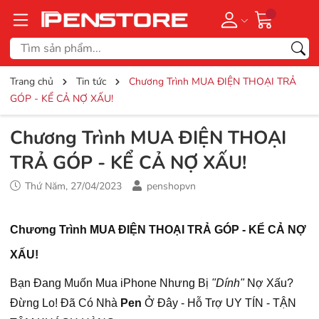
Trang chủ
Tin tức
Chương Trình MUA ĐIỆN THOẠI TRẢ
GÓP - KỂ CẢ NỢ XẤU!
Chương Trình MUA ĐIỆN THOẠI
TRẢ GÓP - KỂ CẢ NỢ XẤU!
Thứ Năm, 27/04/2023
penshopvn
Chương Trình MUA ĐIỆN THOẠI TRẢ GÓP - KỂ CẢ NỢ
XẤU!
Bạn Đang Muốn Mua iPhone Nhưng Bị
"Dính"
Nợ Xấu?
Đừng Lo! Đã Có Nhà
Pen
Ở Đây - Hỗ Trợ UY TÍN - TẬN