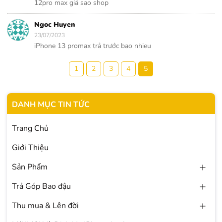
12pro max giá sao shop
Ngoc Huyen
23/07/2023
iPhone 13 promax trả trước bao nhieu
1
2
3
4
5
DANH MỤC TIN TỨC
Trang Chủ
Giới Thiệu
Sản Phẩm
Trả Góp Bao đậu
Thu mua & Lên đời