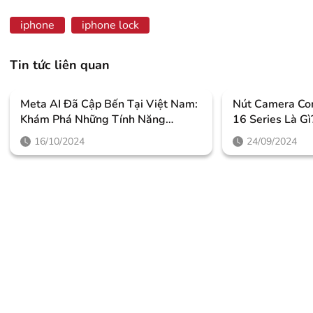
NỢ XẤU!
iphone
iphone lock
Tin tức liên quan
Meta AI Đã Cập Bến Tại Việt Nam:
Nút Camera Con
Khám Phá Những Tính Năng
16 Series Là G
Thông Minh Giúp Người Dùng
Như Thế Nào?
16/10/2024
24/09/2024
Nâng Tầm Trải Nghiệm