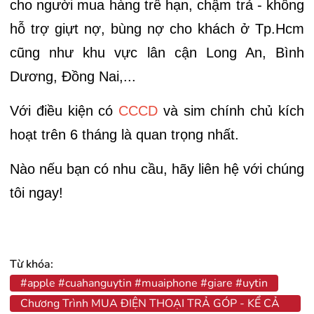
cho người mua hàng trễ hạn, chậm trả - không
hỗ trợ giựt nợ, bùng nợ cho khách ở Tp.Hcm
cũng như khu vực lân cận Long An, Bình
Dương, Đồng Nai,...
Với điều kiện có
CCCD
và sim chính chủ kích
hoạt trên 6 tháng là quan trọng nhất.
Nào nếu bạn có nhu cầu, hãy liên hệ với chúng
tôi ngay!
Từ khóa:
#apple #cuahanguytin #muaiphone #giare #uytin
Chương Trình MUA ĐIỆN THOẠI TRẢ GÓP - KỂ CẢ