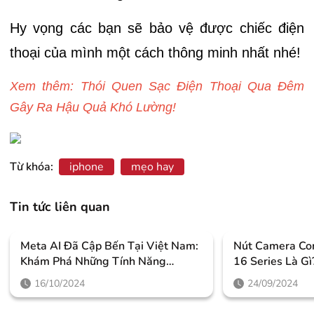
Hy vọng các bạn sẽ bảo vệ được chiếc điện
thoại của mình một cách thông minh nhất nhé!
Xem thêm: Thói Quen Sạc Điện Thoại Qua Đêm
Gây Ra Hậu Quả Khó Lường!
Từ khóa:
iphone
mẹo hay
Tin tức liên quan
Meta AI Đã Cập Bến Tại Việt Nam:
Nút Camera Con
Khám Phá Những Tính Năng
16 Series Là G
Thông Minh Giúp Người Dùng
Như Thế Nào?
16/10/2024
24/09/2024
Nâng Tầm Trải Nghiệm