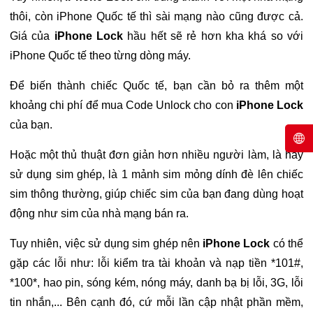
thôi, còn iPhone Quốc tế thì sài mạng nào cũng được cả.
Giá của
iPhone Lock
hầu hết sẽ rẻ hơn kha khá so với
iPhone Quốc tế theo từng dòng máy.
Để biến thành chiếc Quốc tế, bạn cần bỏ ra thêm một
khoảng chi phí để mua Code Unlock cho con
iPhone Lock
của bạn.
Hoặc một thủ thuật đơn giản hơn nhiều người làm, là hãy
sử dụng sim ghép, là 1 mảnh sim mỏng dính đè lên chiếc
sim thông thường, giúp chiếc sim của bạn đang dùng hoạt
động như sim của nhà mạng bán ra.
Tuy nhiên, việc sử dụng sim ghép nên
iPhone Lock
có thể
gặp các lỗi như: lỗi kiểm tra tài khoản và nạp tiền *101#,
*100*, hao pin, sóng kém, nóng máy, danh bạ bị lỗi, 3G, lỗi
tin nhắn,... Bên cạnh đó, cứ mỗi lần cập nhật phần mềm,