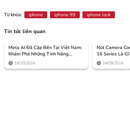
Từ khóa:
iphone
iphone 99
iphone lock
Tin tức liên quan
Meta AI Đã Cập Bến Tại Việt Nam:
Nút Camera Con
Khám Phá Những Tính Năng
16 Series Là G
Thông Minh Giúp Người Dùng
Như Thế Nào?
16/10/2024
24/09/2024
Nâng Tầm Trải Nghiệm